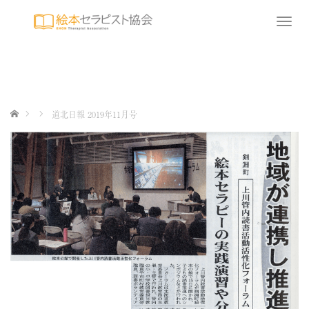
T
o
g
g
l
e
n
ホーム
道北日報 2019年11月号
a
v
i
g
a
t
i
o
n