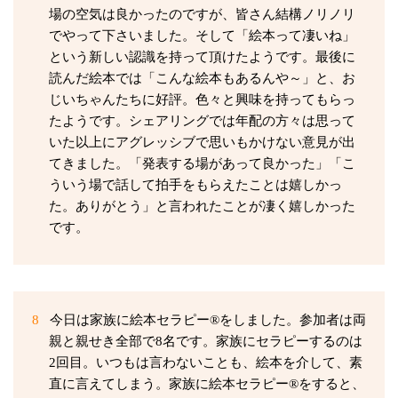
場の空気は良かったのですが、皆さん結構ノリノリ
でやって下さいました。そして「絵本って凄いね」
という新しい認識を持って頂けたようです。最後に
読んだ絵本では「こんな絵本もあるんや～」と、お
じいちゃんたちに好評。色々と興味を持ってもらっ
たようです。シェアリングでは年配の方々は思って
いた以上にアグレッシブで思いもかけない意見が出
てきました。「発表する場があって良かった」「こ
ういう場で話して拍手をもらえたことは嬉しかっ
た。ありがとう」と言われたことが凄く嬉しかった
です。
8
今日は家族に絵本セラピー®をしました。参加者は両
親と親せき全部で8名です。家族にセラピーするのは
2回目。いつもは言わないことも、絵本を介して、素
直に言えてしまう。家族に絵本セラピー®をすると、