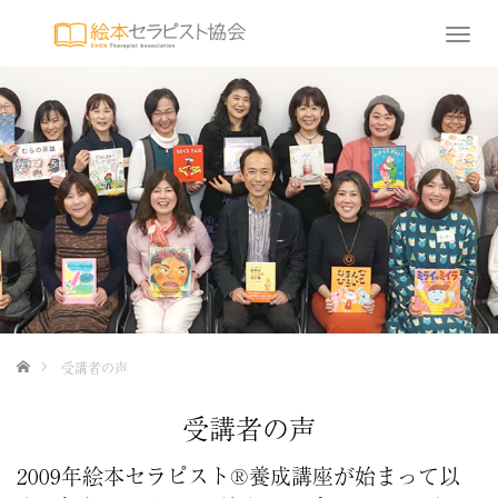
T
o
g
g
l
e
n
a
v
i
g
a
t
i
o
ホーム
受講者の声
n
受講者の声
2009年絵本セラピスト®養成講座が始まって以