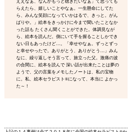
ええなぁ、なんかもっと聴きたいなぁ」て思っても
らえたら、嬉しいことやなぁ。一生懸命にしてた
ら、みんな笑顔になっていかはるで、きっと。がん
ばりや。」絵本をきっかけに今まで聞いたことなか
った話も たくさん聞くことができた。体調見なが
ら、絵本を読んだ。側にいて手を握ることしかでき
ない日もあったけど…。「幸せやなぁ。ずっとずっ
と幸せやったで。ありがとう、ありがとう…」みん
なに、繰り返しそう言って、旅立った父。激痛の波
の合間に、絵本を読んで 深い話が出来たことは夢の
ようで、父の言葉をメモしたノートは、私の宝物
に。私、絵本セラピスト®になって、本当に よかっ
た～！
上記の１４事例は全て２０１８年に全国の絵本セラピスト®か