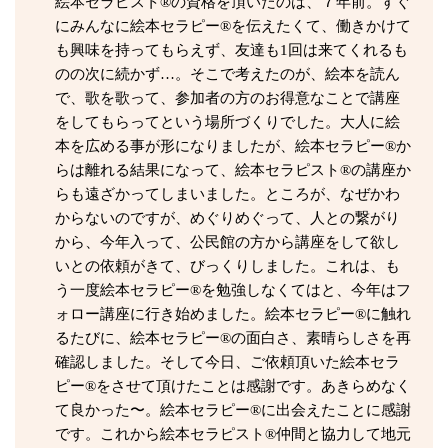
絵本セラピスト®の資格を頂いたのは、７年前。すぐ
にみんなに絵本セラピー®を伝えたくて、働きかけて
も興味を持ってもらえず、友達も1回は来てくれるも
のの次に続かず…。そこで考えたのが、絵本を読ん
で、歌を歌って、参加者の方のお得意なことで講座
をしてもらってという場所づくりでした。大人に絵
本を広める事が形になりましたが、絵本セラピー®か
らは離れる結果になって、絵本セラピスト®の講座か
らも遠ざかってしまいました。ところが、なぜかわ
からないのですが、めぐりめぐって、人との繋がり
から、今年入って、公民館の方から講座をして欲し
いとの依頼がきて、びっくりしました。これは、も
う一度絵本セラピー®を勉強しなくてはと、今年はフ
ォロー講座に行き始めました。絵本セラピー®に触れ
るたびに、絵本セラピー®の面白さ、素晴らしさを再
確認しました。そして今日、ご依頼頂いた絵本セラ
ピー®をさせて頂けたことは感謝です。あきらめなく
て良かった〜。絵本セラピー®に出会えたことに感謝
です。これから絵本セラピスト®仲間と協力して地元