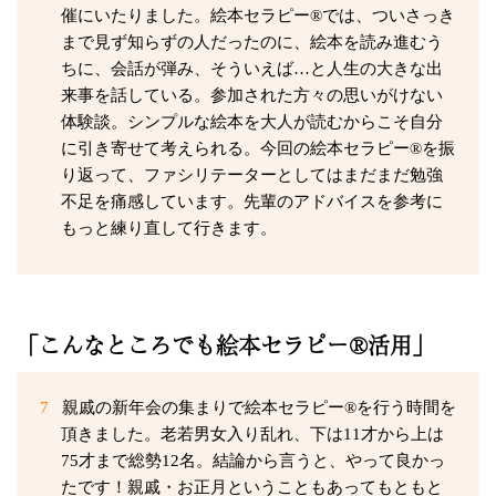
催にいたりました。絵本セラピー®では、ついさっき
まで見ず知らずの人だったのに、絵本を読み進むう
ちに、会話が弾み、そういえば…と人生の大きな出
来事を話している。参加された方々の思いがけない
体験談。シンプルな絵本を大人が読むからこそ自分
に引き寄せて考えられる。今回の絵本セラピー®を振
り返って、ファシリテーターとしてはまだまだ勉強
不足を痛感しています。先輩のアドバイスを参考に
もっと練り直して行きます。
「こんなところでも絵本セラピー®活用」
7
親戚の新年会の集まりで絵本セラピー®を行う時間を
頂きました。老若男女入り乱れ、下は11才から上は
75才まで総勢12名。結論から言うと、やって良かっ
たです！親戚・お正月ということもあってもともと